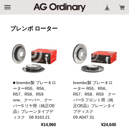
ブレンボ ローター
■ brembo製 ブレーキロ
brembo製 ブレーキロ
ーターR55、R56、
ーター R55、R56、
R57、R58、R59
R57、R58、R59 クー
one、クーパー、クー
パーS フロント用（純
パーS リヤ用（純正OE
正OE品）プレーンタイ
品）プレーンタイプデ
プディスク
ィスク 08.9163.21
09.A047.31
¥14,960
¥24,640