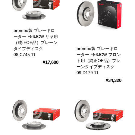
brembo製 ブレーキロ
ーター F56JCW リヤ用
（純正OE品）プレーン
brembo製 ブレーキロ
タイプディスク
ーター F56JCW フロン
08.C745.11
ト用（純正OE品）プレ
¥17,600
ーンタイプディスク
09.D179.11
¥34,320