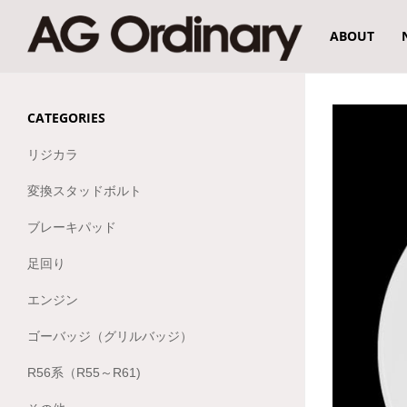
ABOUT
CATEGORIES
リジカラ
変換スタッドボルト
ブレーキパッド
足回り
エンジン
ゴーバッジ（グリルバッジ）
R56系（R55～R61)