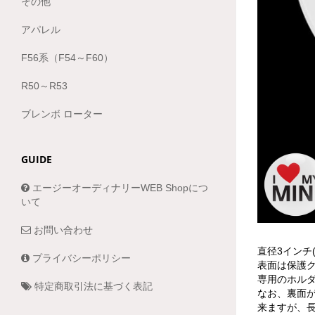
その他
アパレル
F56系（F54～F60）
R50～R53
ブレンボ ローター
GUIDE
エージーオーディナリーWEB Shopにつ
いて
お問い合わせ
直径3インチ
プライバシーポリシー
表面は保護
専用のホル
特定商取引法に基づく表記
なお、裏面
来ますが、