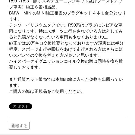
R50～R53（除くJCWチューニングキット及びブーストアッ
プ車両）純正６番相当品。
BMW MINIのMINI純正相当のプラグキット４本１台分となり
ます。
デンソーイリジウムタフです。R50系はプラグにシビアな車
両になります。特にスポーツ走行をされている方は外してみ
ると先端がなくなったいる車両も少なくありません。
純正では10万キロ交換推奨となっておりますが現実には半分
程度、スポーツ走行や回転をあげて走行される方はさらに短
いスパンでの交換を考えた方が良いと思います。
ハイスパークイグニッションコイル交換の際は同時交換を推
奨しております。
また通販ネット販売では本物の箱に入った偽物も出回ってい
ます。
ご購入の際は正規品をご使用ください。
通報する