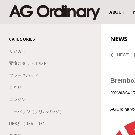
ABOUT
NEWS
CATEGORIES
リジカラ
NEWS
変換スタッドボルト
ブレーキパッド
Brem
足回り
2026/03/04 15
エンジン
AGOrdin
ゴーバッジ（グリルバッジ）
R56系（R55～R61)