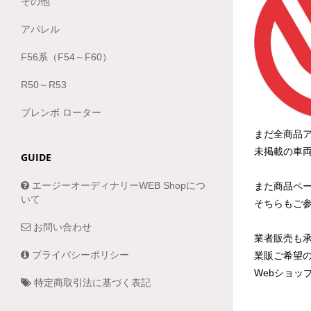
その他
アパレル
F56系（F54～F60）
R50～R53
ブレンボ ローター
まだ全商品
未掲載の車
GUIDE
エージーオーディナリーWEB Shopにつ
また商品ペ
いて
そちらもご
お問い合わせ
業者販売も
プライバシーポリシー
業販ご希望
Webショッ
特定商取引法に基づく表記